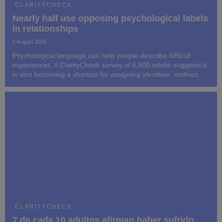
CLARITYCHECK
Nearly half use opposing psychological labels
in relationships
5 August 2026
Psychological language can help people describe difficult
experiences. A ClarityCheck survey of 6,800 adults suggests it
is also becoming a shortcut for assigning identities, motives
and blame to people whose behaviour may be only partly
understood.
CLARITYCHECK
7 de cada 10 adultos afirman haber sufrido