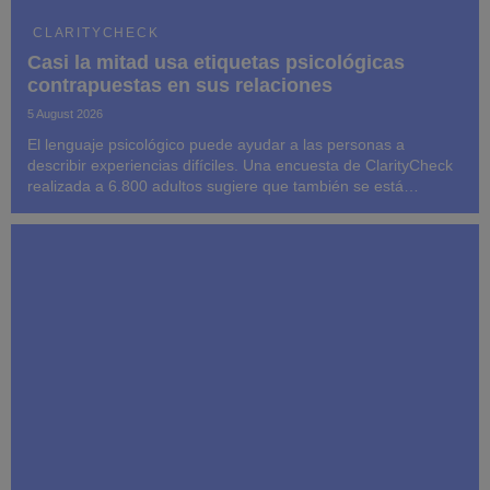
CLARITYCHECK
Casi la mitad usa etiquetas psicológicas
contrapuestas en sus relaciones
5 August 2026
El lenguaje psicológico puede ayudar a las personas a
describir experiencias difíciles. Una encuesta de ClarityCheck
realizada a 6.800 adultos sugiere que también se está
convirtiendo en un atajo para atribuir identidades,
motivaciones y culpas a personas cuyo comportami...