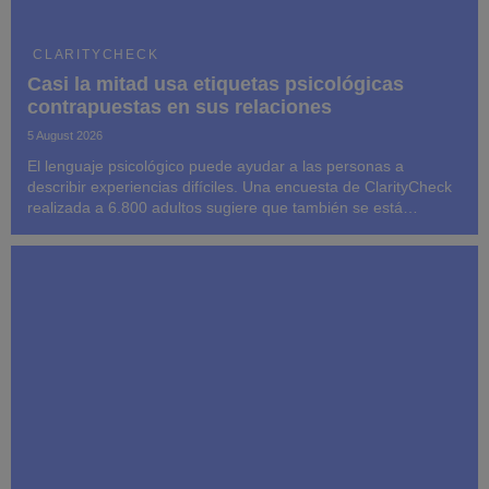
CLARITYCHECK
Casi la mitad usa etiquetas psicológicas
contrapuestas en sus relaciones
5 August 2026
El lenguaje psicológico puede ayudar a las personas a
describir experiencias difíciles. Una encuesta de ClarityCheck
realizada a 6.800 adultos sugiere que también se está
convirtiendo en un atajo para atribuir identidades,
motivaciones y culpas a personas cuyo comportami...