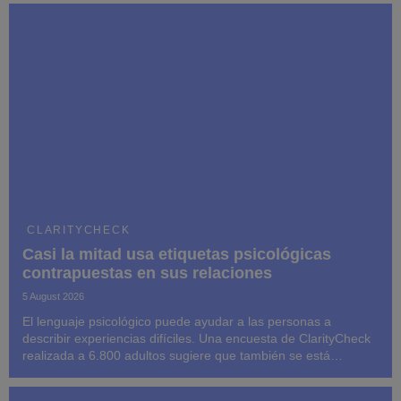
CLARITYCHECK
Casi la mitad usa etiquetas psicológicas
contrapuestas en sus relaciones
5 August 2026
El lenguaje psicológico puede ayudar a las personas a
describir experiencias difíciles. Una encuesta de ClarityCheck
realizada a 6.800 adultos sugiere que también se está
convirtiendo en un atajo para atribuir identidades,
motivaciones y culpas a personas cuyo comportami...