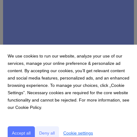
We use cookies to run our website, analyze your use of our
CLARITYCHECK
services, manage your online preference & personalize ad
7 in 10 adults report repeated jealousy in a
content. By accepting our cookies, you’ll get relevant content
long-term relationship
and social media features, personalized ads, and an enhanced
3 August 2026
browsing experience. To manage your choices, click „Cookie
New ClarityCheck data finds that repeated jealousy can
Settings”. Necessary cookies are required for the core website
reshape digital privacy, everyday communication and
functionality and cannot be rejected. For more information, see
relationships outside the couple.
our Cookie Policy.
Accept all
Deny all
Cookie settings