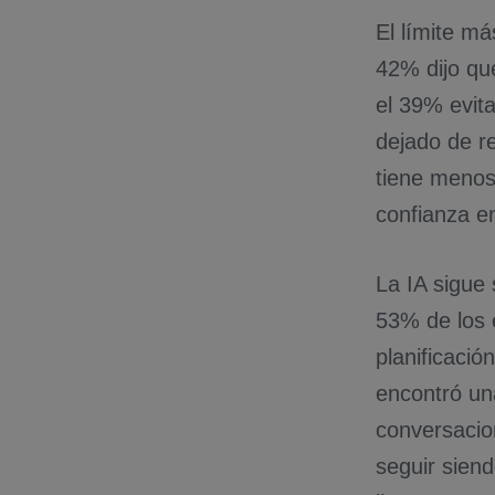
El límite má
42% dijo qu
el 39% evit
dejado de re
tiene menos
confianza en
La IA sigue
53% de los e
planificació
encontró una
conversacio
seguir sien