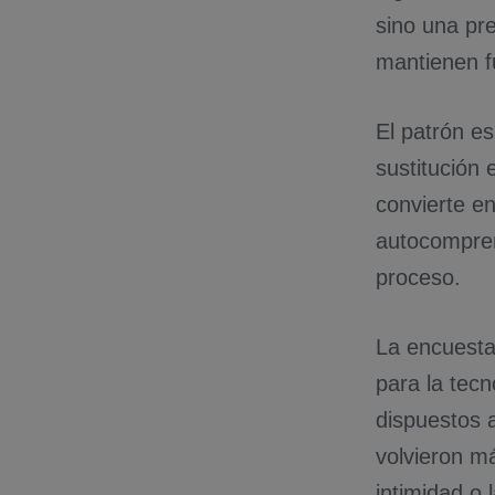
sino una pr
mantienen f
El patrón es
sustitución 
convierte en 
autocompren
proceso.
La encuesta
para la tec
dispuestos a
volvieron má
intimidad o 