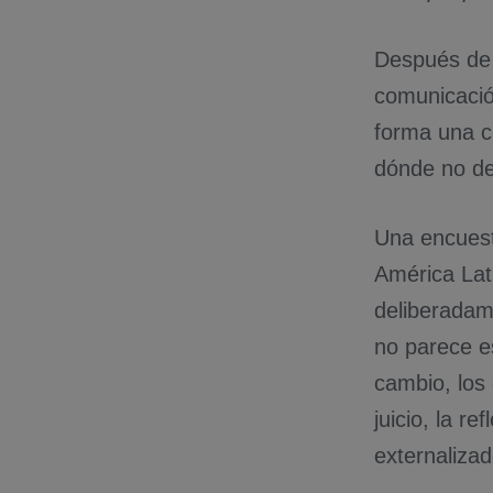
Después de u
comunicació
forma una c
dónde no deb
Una encues
América Lat
deliberadame
no parece e
cambio, los
juicio, la r
externalizad