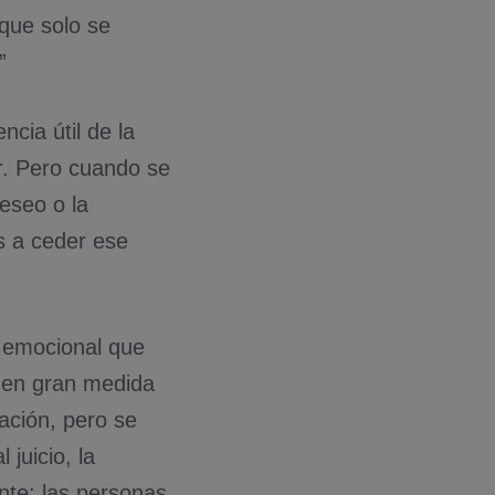
que solo se
”
ncia útil de la
ir. Pero cuando se
deseo o la
 a ceder ese
a emocional que
n en gran medida
zación, pero se
juicio, la
ante: las personas