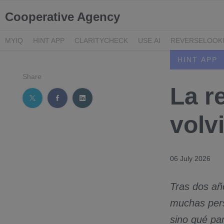
Cooperative Agency
MYIQ
HINT APP
CLARITYCHECK
USE.AI
REVERSELOOK
HINT APP
Share
La r
volv
06 July 2026
Tras dos añ
muchas perso
sino qué pa