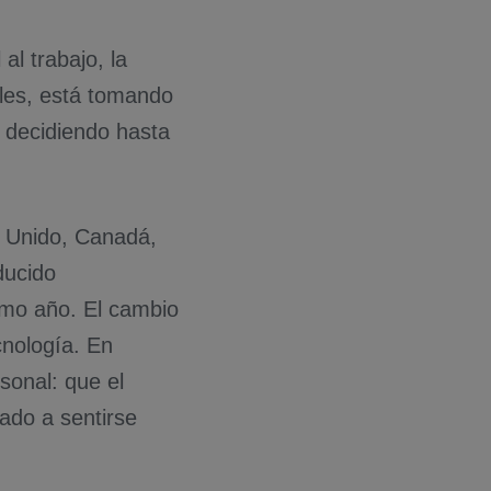
al trabajo, la
ales, está tomando
 decidiendo hasta
o Unido, Canadá,
ducido
timo año. El cambio
cnología. En
onal: que el
ado a sentirse