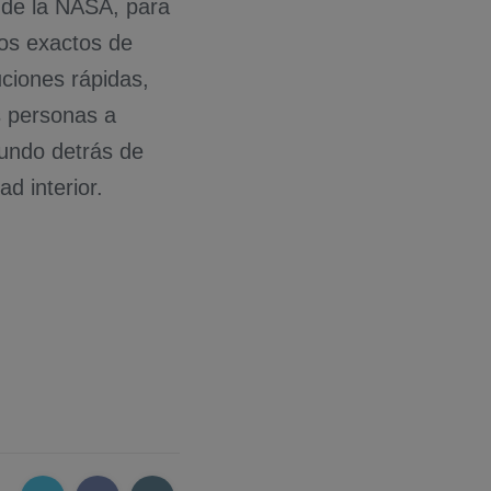
s de la NASA, para
tos exactos de
uciones rápidas,
s personas a
undo detrás de
d interior.