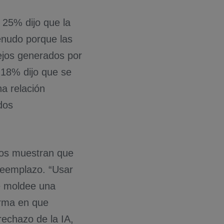
 25% dijo que la
enudo porque las
ejos generados por
l 18% dijo que se
a relación
dos
zgos muestran que
 reemplazo. “Usar
ue moldee una
orma en que
rechazo de la IA,