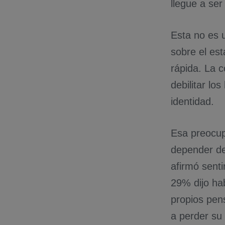
llegue a ser 
Esta no es 
sobre el es
rápida. La 
debilitar lo
identidad.
Esa preocup
depender de 
afirmó senti
29% dijo hab
propios pen
a perder su