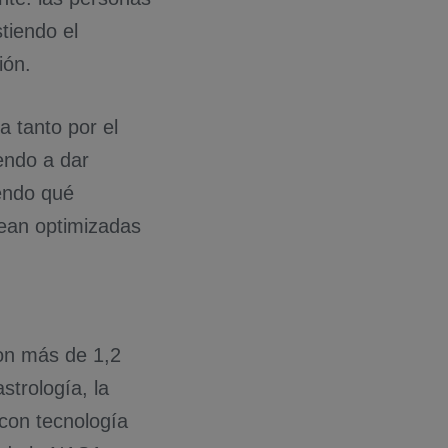
tiendo el
ión.
a tanto por el
endo a dar
endo qué
sean optimizadas
con más de 1,2
strología, la
 con tecnología