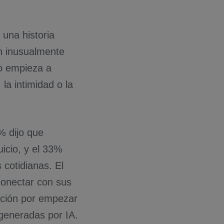
una historia
ón inusualmente
o empieza a
 la intimidad o la
% dijo que
icio, y el 33%
 cotidianas. El
conectar con sus
ación por empezar
generadas por IA.