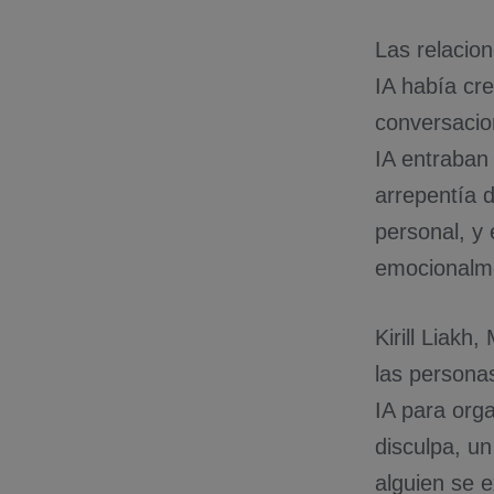
Las relacio
IA había cr
conversacio
IA entraban 
arrepentía 
personal, y
emocionalme
Kirill Liakh
las persona
IA para org
disculpa, u
alguien se e