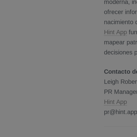
moderna, inc
ofrecer inf
nacimiento d
Hint App
fun
mapear patr
decisiones p
Contacto d
Leigh Rober
PR Manage
Hint App
pr@hint.ap