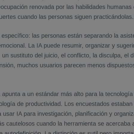
eocupación renovada por las habilidades humanas 
uertes cuando las personas siguen practicándolas.
 específico: las personas están separando la asiste
emocional. La IA puede resumir, organizar y suger
un sustituto del juicio, el conflicto, la disculpa, el 
sión, muchos usuarios parecen menos dispuestos
 apunta a un estándar más alto para la tecnologí
nología de productividad. Los encuestados estaba
 usar IA para investigación, planificación y organi
s cautelosos cuando la herramienta se acercaba al 
la autodefinición. La distinción es sutil pero import