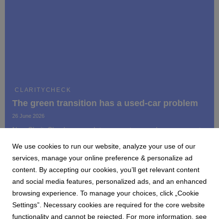
CLARITYCHECK
The green transition has a used-car problem
26 June 2026
New ClarityCheck survey data suggests many buyers are not
rejecting electric cars. They want the cleaner, quieter, more
We use cookies to run our website, analyze your use of our
future-facing version of car ownership, but the used EV market
still asks them to trust too much that they cannot see.
services, manage your online preference & personalize ad
content. By accepting our cookies, you’ll get relevant content
and social media features, personalized ads, and an enhanced
browsing experience. To manage your choices, click „Cookie
Settings”. Necessary cookies are required for the core website
1
2
3
4
5
6
7
functionality and cannot be rejected. For more information, see