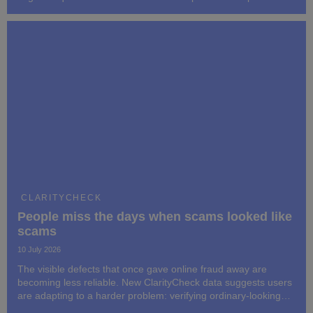
más difícil: verificar mensajes, perfiles y videos de apariencia
ordinaria antes de actuar.
CLARITYCHECK
People miss the days when scams looked like
scams
10 July 2026
The visible defects that once gave online fraud away are
becoming less reliable. New ClarityCheck data suggests users
are adapting to a harder problem: verifying ordinary-looking
messages, profiles and videos before acting on them.