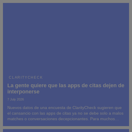
CLARITYCHECK
La gente quiere que las apps de citas dejen de
interponerse
7 July 2026
Nuevos datos de una encuesta de ClarityCheck sugieren que
el cansancio con las apps de citas ya no se debe solo a malos
matches o conversaciones decepcionantes. Para muchos
usuarios, el propio formato ha empezado a sentirse como
trabajo.