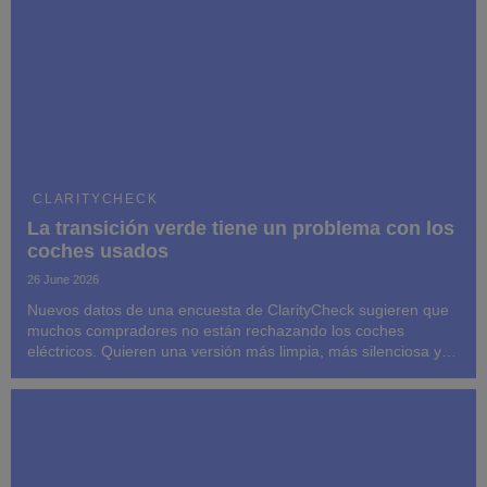
CLARITYCHECK
La transición verde tiene un problema con los
coches usados
26 June 2026
Nuevos datos de una encuesta de ClarityCheck sugieren que
muchos compradores no están rechazando los coches
eléctricos. Quieren una versión más limpia, más silenciosa y
más orientada al futuro de la propiedad de un automóvil, pero
el mercado de vehículos eléctricos usado...