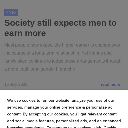
MYIQ
Society still expects men to
earn more
Most people now expect the higher earner to change over
the course of a long-term relationship. Yet friends and
family often continue to judge those arrangements through
a more traditional gender hierarchy.
15 July 2026
read more...
We use cookies to run our website, analyze your use of our
services, manage your online preference & personalize ad
content. By accepting our cookies, you’ll get relevant content
and social media features, personalized ads, and an enhanced
browsing experience. To manage your choices, click „Cookie