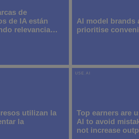
rcas de
s de IA están
AI model brands a
ndo relevancia
prioritise conven
as los
ionales priorizan
odidad sobre la
dad, según una
ta de Use.AI
USE.AI
16 April 2026
esos utilizan la
Top earners are 
ntar la
AI to avoid mista
not increase outp