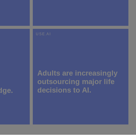
USE.AI
2 April 2026
Adults are increasingly
outsourcing major life
decisions to AI.
dge.
11 March 2026