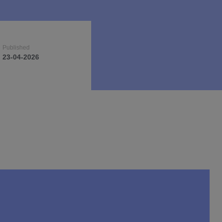
Published
Published
Published
23-04-2026
23-04-2026
23-04-2026