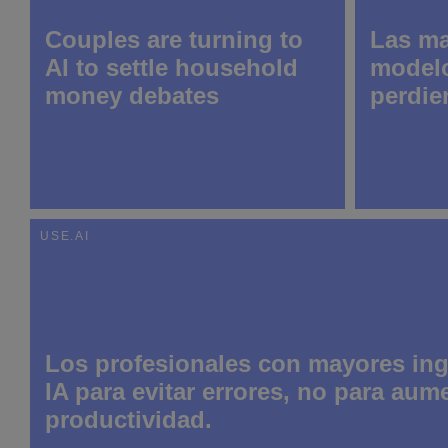
Couples are turning to
Las ma
AI to settle household
modelo
money debates
perdie
mientr
profes
la com
fideli
encues
USE.AI
23 April 2026
16 April 2026
Los profesionales con mayores ingr
IA para evitar errores, no para aume
productividad.