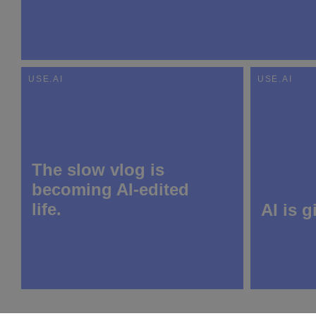
USE.AI
USE.AI
9 April 2026
The slow vlog is
becoming AI-edited
life.
AI is 
26 March 2026
19 March 2026