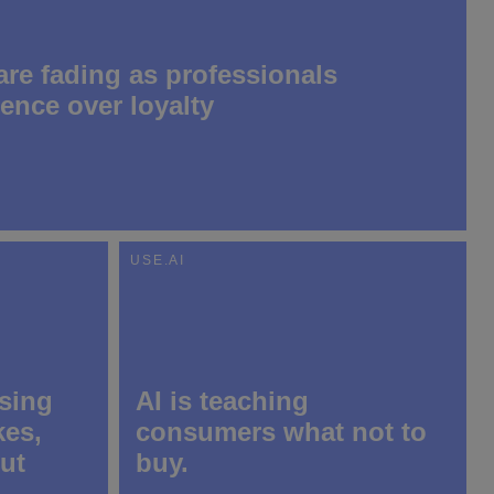
re fading as professionals
ience over loyalty
USE.AI
using
AI is teaching
kes,
consumers what not to
ut
buy.